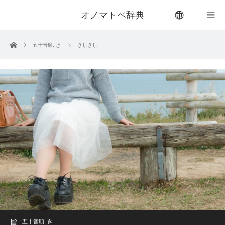
オノマトペ辞典
menu
ホーム
五十音順
,
き
きしきし
五十音順
,
き