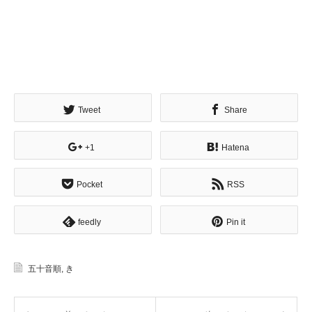
Tweet
Share
+1
Hatena
Pocket
RSS
feedly
Pin it
五十音順
,
き