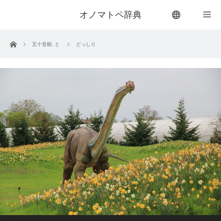
オノマトペ辞典
menu
ホーム
五十音順
,
と
どっしり