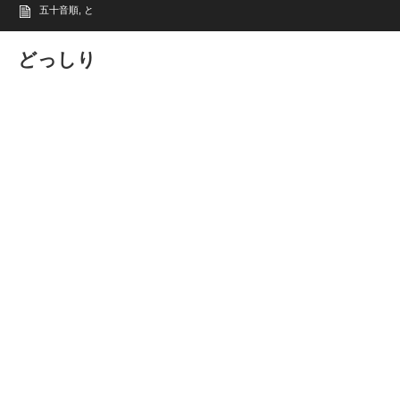
五十音順
,
と
どっしり