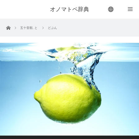
オノマトペ辞典
menu
ホーム
五十音順
,
と
どぶん