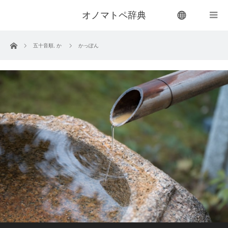
オノマトペ辞典
menu
ホーム
五十音順
,
か
かっぽん