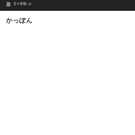
五十音順
,
か
かっぽん