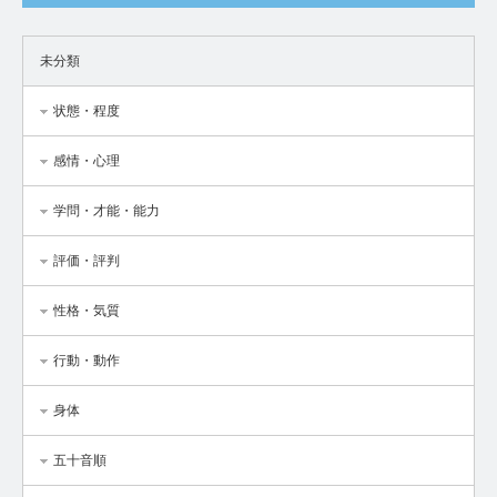
未分類
状態・程度
感情・心理
学問・才能・能力
評価・評判
性格・気質
行動・動作
身体
五十音順