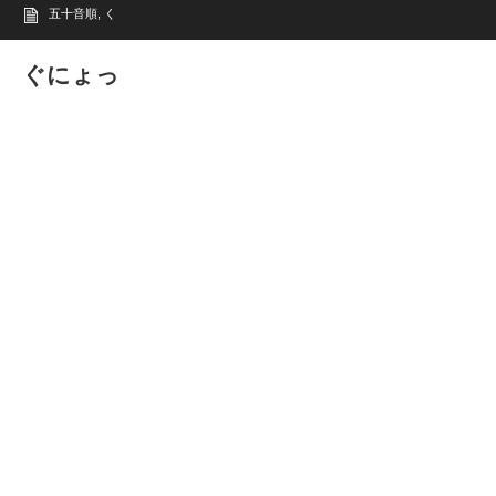
五十音順
,
く
ぐにょっ