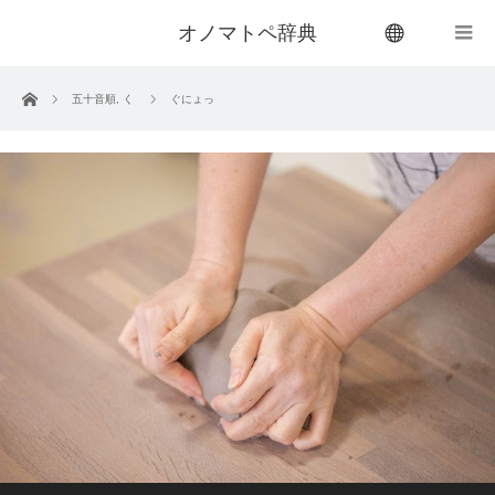
オノマトペ辞典
menu
ホーム
五十音順
,
く
ぐにょっ