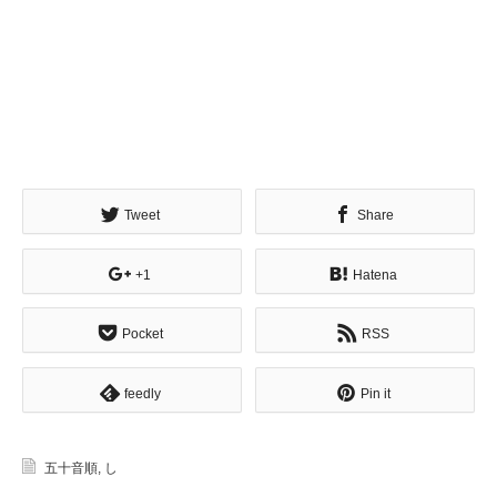
Tweet
Share
+1
Hatena
Pocket
RSS
feedly
Pin it
五十音順
,
し