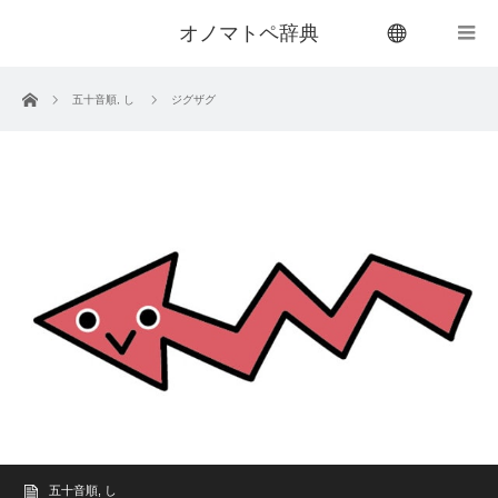
オノマトペ辞典
menu
ホーム
五十音順
,
し
ジグザグ
五十音順
,
し