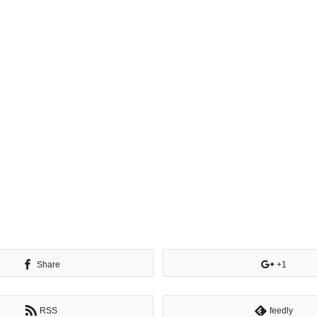
Share
+1
RSS
feedly