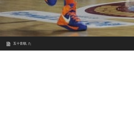
五十音順
,
た