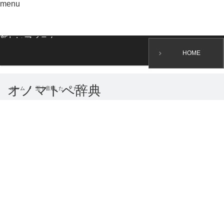
menu
新しいアイテム
HOME
オノマトペ辞典
ホーム
五十音順
,
た
だん