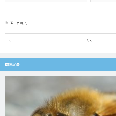
五十音順
,
た
たん
関連記事