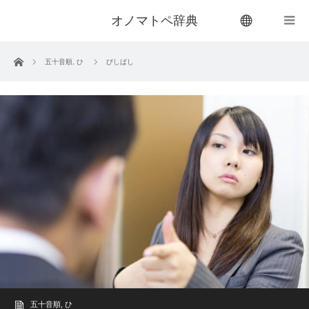
オノマトペ辞典
menu
ホーム
五十音順
,
ひ
びしばし
五十音順
,
ひ