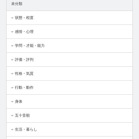
未分類
状態・程度
感情・心理
学問・才能・能力
評価・評判
性格・気質
行動・動作
身体
五十音順
生活・暮らし