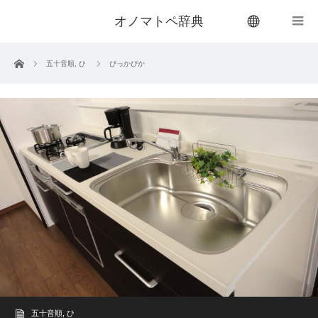
オノマトペ辞典
menu
ホーム
五十音順
,
ひ
ぴっかぴか
五十音順
,
ひ