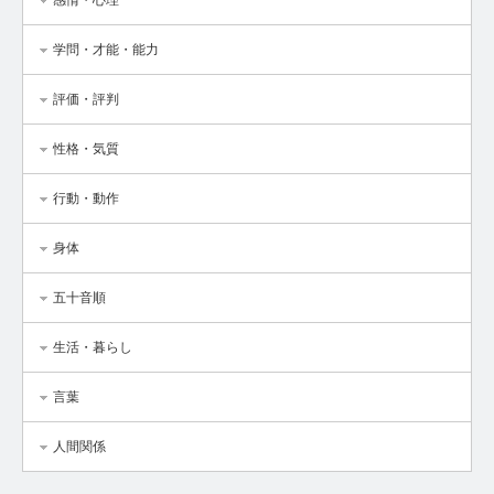
感情・心理
学問・才能・能力
評価・評判
性格・気質
行動・動作
身体
五十音順
生活・暮らし
言葉
人間関係