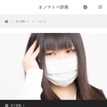
オノマトペ辞典
menu
ホーム
五十音順
,
く
くらくら
五十音順
,
く