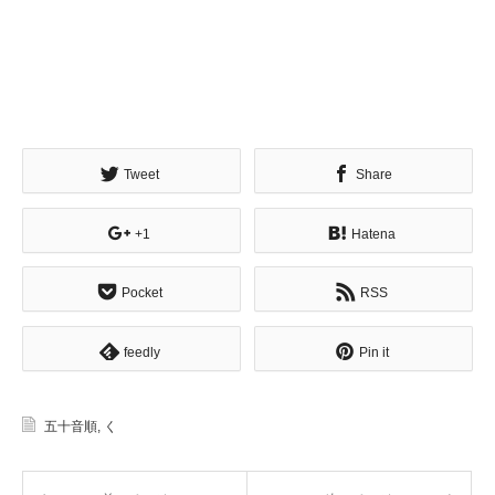
Tweet
Share
+1
Hatena
Pocket
RSS
feedly
Pin it
五十音順
,
く