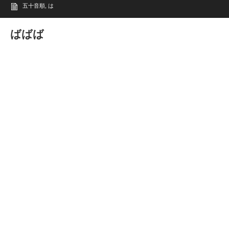
五十音順
,
は
ばばば