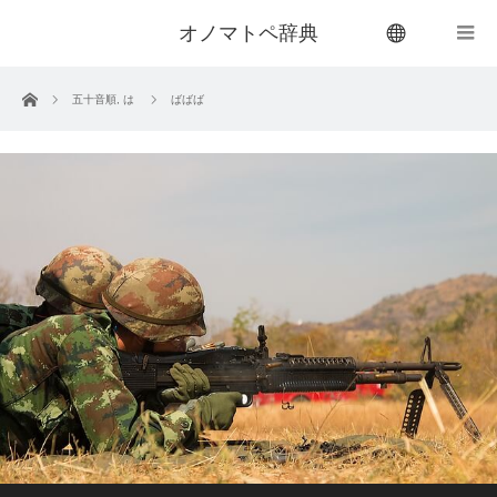
オノマトペ辞典
menu
ホーム
五十音順
,
は
ばばば