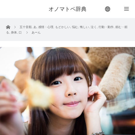
オノマトペ辞典
menu
ホーム
五十音順
,
あ
,
感情・心理
,
もどかしい
,
悩む
,
悔しい
,
泣く
,
行動・動作
,
頼む・頼
る
,
身体
,
口
あーん