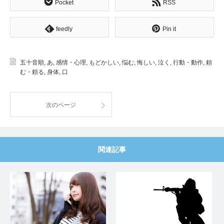
Pocket
RSS
feedly
Pin it
五十音順
,
あ
,
感情・心理
,
もどかしい
,
悩む
,
悔しい
,
泣く
,
行動・動作
,
頼
む・頼る
,
身体
,
口
次のページ
関連記事