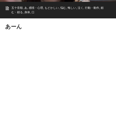
五十音順
,
あ
,
感情・心理
,
もどかしい
,
悩む
,
悔しい
,
泣く
,
行動・動作
,
頼
む・頼る
,
身体
,
口
あーん